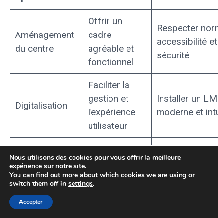
Offrir un
Respecter nor
Aménagement
cadre
accessibilité et
du centre
agréable et
sécurité
fonctionnel
Faciliter la
gestion et
Installer un L
Digitalisation
l’expérience
moderne et intu
utilisateur
Lancement de
Attirer
Nous utilisons des cookies pour vous offrir la meilleure
campagnes
expérience sur notre site.
Communication
stagiaires et
ciblées sur
You can find out more about which cookies we are using or
partenaires
switch them off in
settings
.
réseaux sociau
Accepter
Qualité de
Sessions