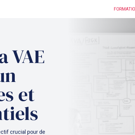
FORMATI
a VAE
un
es et
tiels
tif crucial pour de