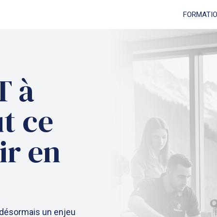
FORMATI
T à
t ce
ir en
 désormais un enjeu