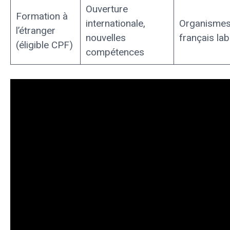
Ouverture
Formation à
internationale,
Organisme
l’étranger
nouvelles
français lab
(éligible CPF)
compétences