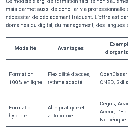
Ce modèle élargi de formation facilite non seulem
mais permet aussi de concilier vie professionnelle 
nécessiter de déplacement fréquent. L’offre est par
domaines du digital, du management, des langues et
Exempl
Modalité
Avantages
d’organi
Formation
Flexibilité d’accès,
OpenClassr
100% en ligne
rythme adapté
CNED, Skill
Cegos, Aca
Formation
Allie pratique et
Accor, L’Éc
hybride
autonomie
Numérique