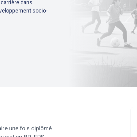
 carrière dans
développement socio-
re une fois diplômé
Formation BPJEPS